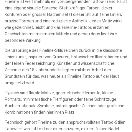
Fineline ist weit mehr als ein vorübergehender Tattoo-Trend. Es ist
eine eigene visuelle Sprache. Statt kräftiger Farben, dicker
Konturen oder grosser Flächen setzt dieser Stil auf feine Linien,
präzise Formen und eine reduzierte Ästhetik. Jedes Motiv wirkt
wie gezeichnet, leicht und klar. Fineline-Tattoos erzählen
Geschichten mit minimalen Mitteln und genau darin liegt ihre
besondere Wirkung.
Die Ursprünge des Fineline-Stils reichen zurück in die klassische
Linienkunst, inspiriert von Gravuren, botanischen Illustrationen und
der feinen Federzeichnung. Künstler und wissenschaftliche
Zeichner des 18. Jahrhunderts legten mit ihrer Arbeit den
Grundstein für das, was heute als Fineline Tattoo auf der Haut
umgesetzt wird.
Typisch sind florale Motive, geometrische Elemente, kleine
Portraits, minimalistische Tierfiguren oder feine Schriftzüge.
Auch emotionale Symbole, astrologische Zeichen oder grafische
Kombinationen finden hier ihren Platz.
Technisch gehört Fineline zu den anspruchsvollsten Tattoo-Stilen.
Tätowiert wird oft mit nur einer einzigen, extrem feinen Nadel.