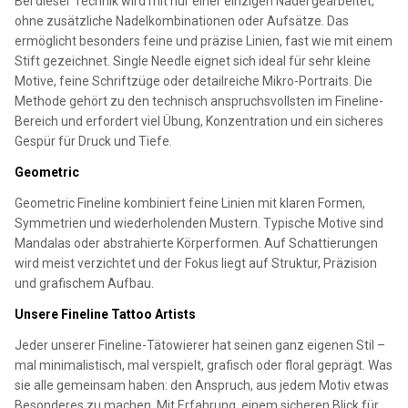
Bei dieser Technik wird mit nur einer einzigen Nadel gearbeitet,
ohne zusätzliche Nadelkombinationen oder Aufsätze. Das
ermöglicht besonders feine und präzise Linien, fast wie mit einem
Stift gezeichnet. Single Needle eignet sich ideal für sehr kleine
Motive, feine Schriftzüge oder detailreiche Mikro-Portraits. Die
Methode gehört zu den technisch anspruchsvollsten im Fineline-
Bereich und erfordert viel Übung, Konzentration und ein sicheres
Gespür für Druck und Tiefe.
Geometric
Geometric Fineline kombiniert feine Linien mit klaren Formen,
Symmetrien und wiederholenden Mustern. Typische Motive sind
Mandalas oder abstrahierte Körperformen. Auf Schattierungen
wird meist verzichtet und der Fokus liegt auf Struktur, Präzision
und grafischem Aufbau.
Unsere Fineline Tattoo Artists
Jeder unserer Fineline-Tätowierer hat seinen ganz eigenen Stil –
mal minimalistisch, mal verspielt, grafisch oder floral geprägt. Was
sie alle gemeinsam haben: den Anspruch, aus jedem Motiv etwas
Besonderes zu machen. Mit Erfahrung, einem sicheren Blick für